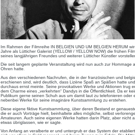
Im Rahmen der Filmreihe IN BELGIEN UND UM BELGIEN HERUM wird G
Jahre als Lütticher Galerist (YELLOW / YELLOW NOW) die frühen Filme
seines langjährigen Freundes und weiterer Lütticher Künstler vorstelle
Die seit langem geplante Veranstaltung wird nun auch zur Hommage an
Ohren hatte.
Aus den verschiedenen Nachrufen, die in der französischen und belgis
erschienen sind, wird deutlich, dass Lizène Spaß an Späßen hatte un
durchaus ernst meinte. Seine provokativen Werke und Aktionen trug e
dem Charme eines „verkehrten“ Dandys in die Öffentlichkeit. Da er kei
Publikum gerne seinen Schuh aus um damit laut zu telefonieren oder 
nebenbei Werke für seine imaginäre Kunstsammlung zu erstehen.
Diese eigene fiktive Kunstsammlung, über deren Bestand er genaues
die er auch Vorträge hielt, beinhaltete alles mögliche, selbst verlor
Amateuren. Auch seine eigenen Werke hatten darin Platz, aber nicht al
etwas übriglassen, wie er sagte.
Von Anfang an veralberte er und untergrub er das System der etabliert