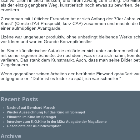
sich vor allem in Geld messen) und ihrem Zwang zum Erfolg. Die Mitt
als der einzig gangbare Weg, künstlerisch noch etwas zu bewirken, de
erweitern.
Zusammen mit Lütticher Freunden tat er sich Anfang der 70er Jahre 
Kunst“ (Cercle d’Art Prospectif, kurz CAP) zusammen und machte die 
einer aufmüpfigen Avantgarde.
Lizène war ungeheuer produktiv, ohne unbedingt bleibende Werke scha
vor Ideen und war im Grunde Konzeptkünstler.
Im Sinne künstlerischer Autarkie erklärte er sich unter anderem selbs
mit seiner eigenen Scheiße. Je nachdem, was er zu sich nahm, konnt
variieren. Das stank dem Kunstmarkt. Auch, dass man seine Bilder betr
Ziegelmauern.
Wenn gegenüber seinen Arbeiten der berühmte Einwand geäußert wur
entgegnete er: “Dafür ist es leider zu spät, ich war schneller.”
Recent Posts
Nachruf auf Bernhard Marsch
Wieder Auszeichnung für das Kino im Sprengel
Filmdreh im Kino im Sprengel
Interview zum K.O.Kino in der März Ausgabe der MagaScene
Geschichte der Audiodeskription
Archive