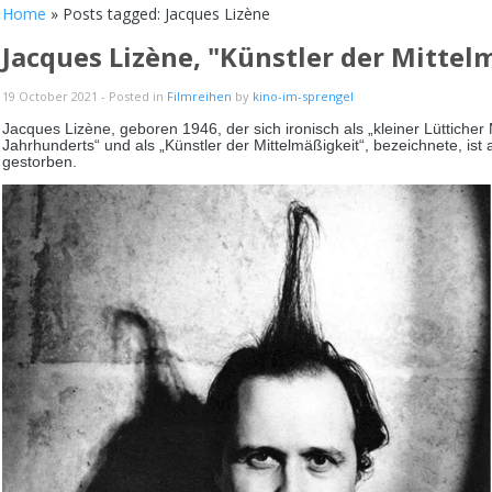
Home
» Posts tagged: Jacques Lizène
Jacques Lizène, "Künstler der Mittel
19 October 2021
- Posted in
Filmreihen
by
kino-im-sprengel
Jacques Lizène, geboren 1946, der sich ironisch als „kleiner Lütticher
Jahrhunderts“ und als „Künstler der Mittelmäßigkeit“, bezeichnete, is
gestorben.