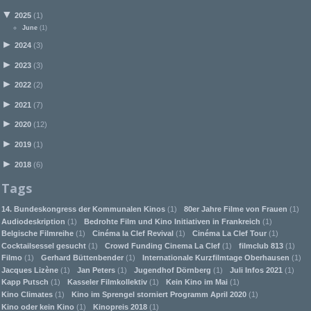
▼
2025
(1)
June
(1)
►
2024
(3)
►
2023
(3)
►
2022
(2)
►
2021
(7)
►
2020
(12)
►
2019
(1)
►
2018
(6)
Tags
14. Bundeskongress der Kommunalen Kinos
(1)
80er Jahre Filme von Frauen
(1)
Audiodeskription
(1)
Bedrohte Film und Kino Initiativen in Frankreich
(1)
Belgische Filmreihe
(1)
Cinéma la Clef Revival
(1)
Cinéma La Clef Tour
(1)
Cocktailsessel gesucht
(1)
Crowd Funding Cinema La Clef
(1)
filmclub 813
(1)
Filmo
(1)
Gerhard Büttenbender
(1)
Internationale Kurzfilmtage Oberhausen
(1)
Jacques Lizène
(1)
Jan Peters
(1)
Jugendhof Dörnberg
(1)
Juli Infos 2021
(1)
Kapp Putsch
(1)
Kasseler Filmkollektiv
(1)
Kein Kino im Mai
(1)
Kino Climates
(1)
Kino im Sprengel storniert Programm April 2020
(1)
Kino oder kein Kino
(1)
Kinopreis 2018
(1)