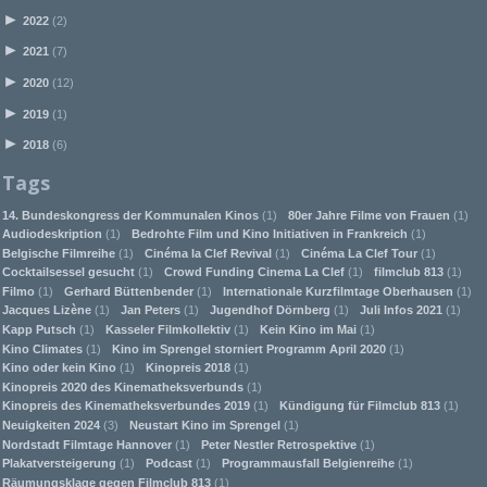
►
2022
(2)
►
2021
(7)
►
2020
(12)
►
2019
(1)
►
2018
(6)
Tags
14. Bundeskongress der Kommunalen Kinos
(1)
80er Jahre Filme von Frauen
(1)
Audiodeskription
(1)
Bedrohte Film und Kino Initiativen in Frankreich
(1)
Belgische Filmreihe
(1)
Cinéma la Clef Revival
(1)
Cinéma La Clef Tour
(1)
Cocktailsessel gesucht
(1)
Crowd Funding Cinema La Clef
(1)
filmclub 813
(1)
Filmo
(1)
Gerhard Büttenbender
(1)
Internationale Kurzfilmtage Oberhausen
(1)
Jacques Lizène
(1)
Jan Peters
(1)
Jugendhof Dörnberg
(1)
Juli Infos 2021
(1)
Kapp Putsch
(1)
Kasseler Filmkollektiv
(1)
Kein Kino im Mai
(1)
Kino Climates
(1)
Kino im Sprengel storniert Programm April 2020
(1)
Kino oder kein Kino
(1)
Kinopreis 2018
(1)
Kinopreis 2020 des Kinematheksverbunds
(1)
Kinopreis des Kinematheksverbundes 2019
(1)
Kündigung für Filmclub 813
(1)
Neuigkeiten 2024
(3)
Neustart Kino im Sprengel
(1)
Nordstadt Filmtage Hannover
(1)
Peter Nestler Retrospektive
(1)
Plakatversteigerung
(1)
Podcast
(1)
Programmausfall Belgienreihe
(1)
Räumungsklage gegen Filmclub 813
(1)