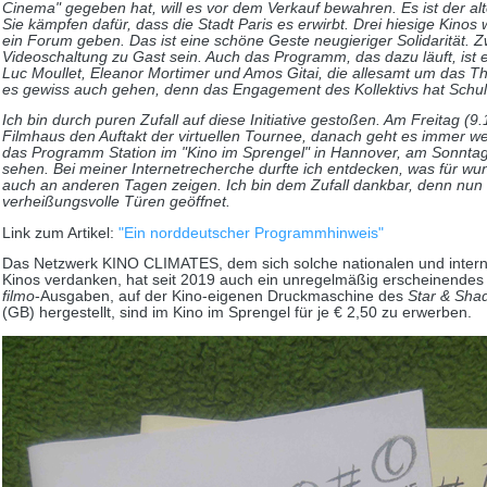
Cinema" gegeben hat, will es vor dem Verkauf bewahren. Es ist der alt
Sie kämpfen dafür, dass die Stadt Paris es erwirbt. Drei hiesige Kin
ein Forum geben. Das ist eine schöne Geste neugieriger Solidarität. Z
Videoschaltung zu Gast sein. Auch das Programm, das dazu läuft, ist 
Luc Moullet, Eleanor Mortimer und Amos Gitai, die allesamt um das T
es gewiss auch gehen, denn das Engagement des Kollektivs hat Schu
Ich bin durch puren Zufall auf diese Initiative gestoßen. Am Freitag (9.1
Filmhaus den Auftakt der virtuellen Tournee, danach geht es immer 
das Programm Station im "Kino im Sprengel" in Hannover, am Sonntag
sehen. Bei meiner Internetrecherche durfte ich entdecken, was für wu
auch an anderen Tagen zeigen. Ich bin dem Zufall dankbar, denn nun 
verheißungsvolle Türen geöffnet.
Link zum Artikel:
"Ein norddeutscher Programmhinweis"
Das Netzwerk KINO CLIMATES, dem sich solche nationalen und inter
Kinos verdanken, hat seit 2019 auch ein unregelmäßig erscheinendes 
filmo
-Ausgaben, auf der Kino-eigenen Druckmaschine des
Star & Sh
(GB) hergestellt, sind im Kino im Sprengel für je € 2,50 zu erwerben.