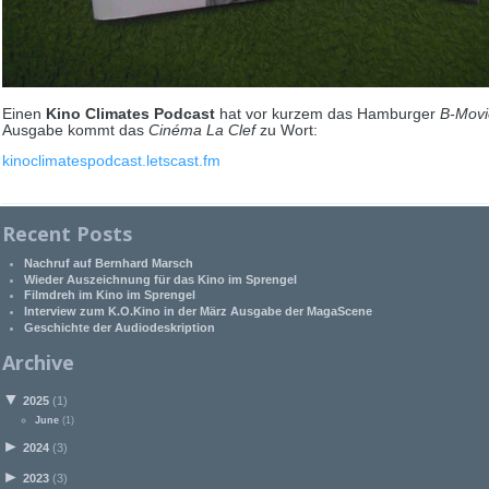
Einen
Kino Climates Podcast
hat vor kurzem das Hamburger
B-Movi
Ausgabe kommt das
Cinéma La Clef
zu Wort:
kinoclimatespodcast.letscast.fm
Recent Posts
Nachruf auf Bernhard Marsch
Wieder Auszeichnung für das Kino im Sprengel
Filmdreh im Kino im Sprengel
Interview zum K.O.Kino in der März Ausgabe der MagaScene
Geschichte der Audiodeskription
Archive
▼
2025
(1)
June
(1)
►
2024
(3)
►
2023
(3)