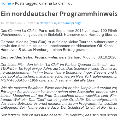
Home
» Posts tagged: Cinéma La Clef Tour
Ein norddeutscher Programmhinwei
14 October 2020
- Posted in
Netzwerk
by
kino-im-sprengel
Das
Cinéma La Clef
in Paris, seit September 2019 von etwa 100 Filmf
Wochenende eingeladen, in Bielefeld, Hannover und Hamburg über sein
Gerhard Midding (
epd Film
) ist auf diese kleine Tournee aufmerksam
sowie den drei ihm bis dahin unbekannten norddeutschen Off-Kinos –
Hannover,
B-Movie
Hamburg – einen Beitrag gewidmet:
Ein norddeutscher Programmhinweis
Gerhard Midding, 08.10.2020
Der letzte Film, den ich im "La Clef" im Pariser Quartier Latin sah
TEUFEL«. Es liegt einige Jahre zurück. Das Science-Fiction-Drama war
herausgekommen. In ihm treffen Harry Belafonte, Inger Stevens und M
postapokalyptischen, mithin menschenleeren New York aufeinander. E
MGM-Produktion 1959 offenstand, seinem Titel alle Ehre.
Wie die meisten Belafonte-Filme entwirft er eine Utopie und erzählt zu
Für Inger Stevens hatte ich immer schon eine Schwäche, ebenso wie für
letzten-Menschen-auf-der Erde-Geschichten unausweichlich sind. Für 
fremde Welt ein. Das "Clef" war ein guter Ort dafür. Die unaufgeräumte
das seine Betreiber es ernst meinten mit ihrem Programm. Ich schätzt
Entlegene. Sein Name passte dazu: Der Schlüssel. Er öffnet die Tür zu
Seit letztem Jahr ist das Kino besetzt. Ein Kollektiv, das sich den sc