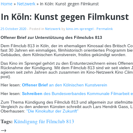
Home
»
Netzwerk
» In Köln: Kunst gegen Filmkunst
In Köln: Kunst gegen Filmkunst
25 October 2020
- Posted in
Netzwerk
by
kino-im-sprengel
-
Permalink
Offener Brief zur Unterstützung des Filmclubs 813
Dem Filmclub 813 in Köln, der im ehemaligen Kinosaal des Britisch Co
fast 30 Jahren ein einmaliges, filmhistorisch orientiertes Programm bi
Gebäudes, dem Kölnischen Kunstverein, fristlos gekündigt worden.
Das Kino im Sprengel gehört zu den Erstunterzeichnern eines Offenen
Rücknahme der Kündigung. Mit dem Filmclub 813 sind wir seit vielen 
agieren seit zehn Jahren auch zusammen im Kino-Netzwerk
Kino Clim
post).
Hier lesen:
Offener Brief
an den Kölnischen Kunstverein
Hier lesen:
Schreiben
des Bundesverbandes Kommunale Filmarbeit e
Zum Thema Kündigung des Filmclub 813 und allgemein zur stiefmütte
Vergleich zu den anderen Künsten schreibt auch Lars Hendrik Gass, Le
Oberhausen:
"Die Kinokultur der Zukunft"
Tags:
Kündigung für Filmclub 813
→