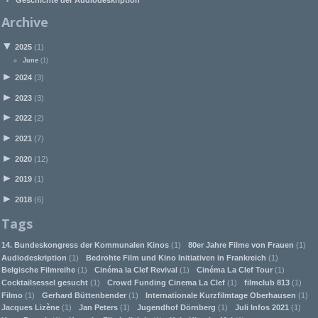
Archive
▼
2025
(1)
June
(1)
►
2024
(3)
►
2023
(3)
►
2022
(2)
►
2021
(7)
►
2020
(12)
►
2019
(1)
►
2018
(6)
Tags
14. Bundeskongress der Kommunalen Kinos
(1)
80er Jahre Filme von Frauen
(1)
Audiodeskription
(1)
Bedrohte Film und Kino Initiativen in Frankreich
(1)
Belgische Filmreihe
(1)
Cinéma la Clef Revival
(1)
Cinéma La Clef Tour
(1)
Cocktailsessel gesucht
(1)
Crowd Funding Cinema La Clef
(1)
filmclub 813
(1)
Filmo
(1)
Gerhard Büttenbender
(1)
Internationale Kurzfilmtage Oberhausen
(1)
Jacques Lizène
(1)
Jan Peters
(1)
Jugendhof Dörnberg
(1)
Juli Infos 2021
(1)