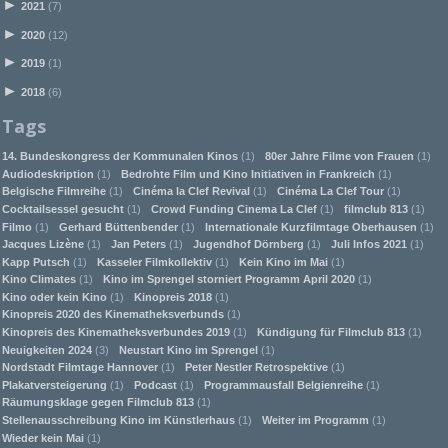
►
2021
(7)
►
2020
(12)
►
2019
(1)
►
2018
(6)
Tags
14. Bundeskongress der Kommunalen Kinos
(1)
80er Jahre Filme von Frauen
(1)
Audiodeskription
(1)
Bedrohte Film und Kino Initiativen in Frankreich
(1)
Belgische Filmreihe
(1)
Cinéma la Clef Revival
(1)
Cinéma La Clef Tour
(1)
Cocktailsessel gesucht
(1)
Crowd Funding Cinema La Clef
(1)
filmclub 813
(1)
Filmo
(1)
Gerhard Büttenbender
(1)
Internationale Kurzfilmtage Oberhausen
(1)
Jacques Lizène
(1)
Jan Peters
(1)
Jugendhof Dörnberg
(1)
Juli Infos 2021
(1)
Kapp Putsch
(1)
Kasseler Filmkollektiv
(1)
Kein Kino im Mai
(1)
Kino Climates
(1)
Kino im Sprengel storniert Programm April 2020
(1)
Kino oder kein Kino
(1)
Kinopreis 2018
(1)
Kinopreis 2020 des Kinematheksverbunds
(1)
Kinopreis des Kinematheksverbundes 2019
(1)
Kündigung für Filmclub 813
(1)
Neuigkeiten 2024
(3)
Neustart Kino im Sprengel
(1)
Nordstadt Filmtage Hannover
(1)
Peter Nestler Retrospektive
(1)
Plakatversteigerung
(1)
Podcast
(1)
Programmausfall Belgienreihe
(1)
Räumungsklage gegen Filmclub 813
(1)
Stellenausschreibung Kino im Künstlerhaus
(1)
Weiter im Programm
(1)
Wieder kein Mai
(1)