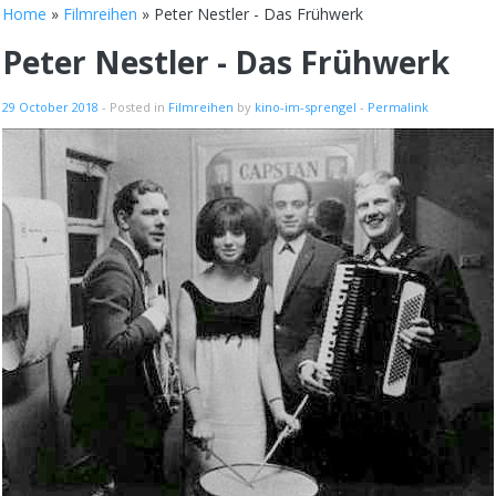
Home
»
Filmreihen
» Peter Nestler - Das Frühwerk
Peter Nestler - Das Frühwerk
29 October 2018
- Posted in
Filmreihen
by
kino-im-sprengel
-
Permalink