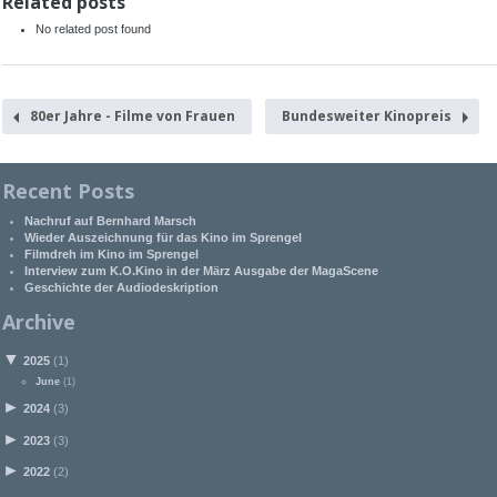
Related posts
No related post found
80er Jahre - Filme von Frauen
Bundesweiter Kinopreis
Recent Posts
Nachruf auf Bernhard Marsch
Wieder Auszeichnung für das Kino im Sprengel
Filmdreh im Kino im Sprengel
Interview zum K.O.Kino in der März Ausgabe der MagaScene
Geschichte der Audiodeskription
Archive
▼
2025
(1)
June
(1)
►
2024
(3)
►
2023
(3)
►
2022
(2)