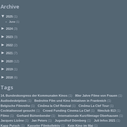
Archive
▼
2025
(1)
June
(1)
►
2024
(3)
►
2023
(3)
►
2022
(2)
►
2021
(7)
►
2020
(12)
►
2019
(1)
►
2018
(6)
Tags
14. Bundeskongress der Kommunalen Kinos
(1)
80er Jahre Filme von Frauen
(1)
Audiodeskription
(1)
Bedrohte Film und Kino Initiativen in Frankreich
(1)
Belgische Filmreihe
(1)
Cinéma la Clef Revival
(1)
Cinéma La Clef Tour
(1)
Cocktailsessel gesucht
(1)
Crowd Funding Cinema La Clef
(1)
filmclub 813
(1)
Filmo
(1)
Gerhard Büttenbender
(1)
Internationale Kurzfilmtage Oberhausen
(1)
Jacques Lizène
(1)
Jan Peters
(1)
Jugendhof Dörnberg
(1)
Juli Infos 2021
(1)
Kapp Putsch
(1)
Kasseler Filmkollektiv
(1)
Kein Kino im Mai
(1)