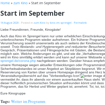
Home
»
zum Kino
» Start im September
Start im September
14 August 2020
- Posted in
zum Kino
by
kino-im-sprengel
-
Permalink
Liebe Freundinnen, Freunde, Kinogäste!
Auch das Kino im Sprengel kann nur unter erheblichen Einschränkun
unterbrochenes Programm wieder aufnehmen. Ein früherer Programms
Verunsicherung sowohl unsererseits als auch seitens der Kinobesuche
soweit. Trotz Abstands- und Hygieneregeln und reduzierter Besucher
i
Gespräch, Präsentationen und Filmgespräche mit Gästen, die Bestandte
möglich sein. Welche Änderungen es gibt, und wie die „Verhaltensreg
wird im Kino sinnfällig erklärt werden und kann auf unserer Webseite 
sprengel.de/corona.php
nachgelesen werden. Darüber hinaus empfehlen
unsere Homepage wegen aktueller Entwicklungen oder Programmän
Sicherheitsabstandes ist unser Angebot an Sitzplätzen begrenzt. Wir 
Reservierung von Karten über unsere Homepage dringend ans Herz le
Veranstaltungsübersicht auf das "Vorbestellungs-Icon"
vermeidet ihr, dass ihr abends vor einem ausverkauften Haus steht. W
dieser hoffentlich provisorischen Situation anfreunden könnt und dass
Programm, das für Herbst und Winter geplant ist, annehmt. Toi, toi, toi.
Eure Kinogruppe
Tags:
Weiter im Programm